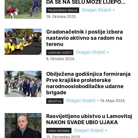
DA SE NA SELU MOŽE LIJEPO...
Dragan Stojnić
-
PRIJEDORSKA REGIJA
18. Oktobra 2025.
Gradonačelnik i poslije izbora
nastavio aktivno sa radom na
terenu
Dragan Stojnić
-
LOKALNE VIJESTI
8. Oktobra 2024.
Obilježena godišnjica formiranja
Prve krajiške proleterske
narodnooslobodilačke udarne
brigade
Dragan Stojnić
-
19. Maja 2024.
DRUŠTVO
Rasvijetljeno ubistvo u Lamovitoj
NAKON SVAĐE UBIO UJAKA
Dragan Stojnić
-
CRNA HRONIKA
15. Decembra 2020.