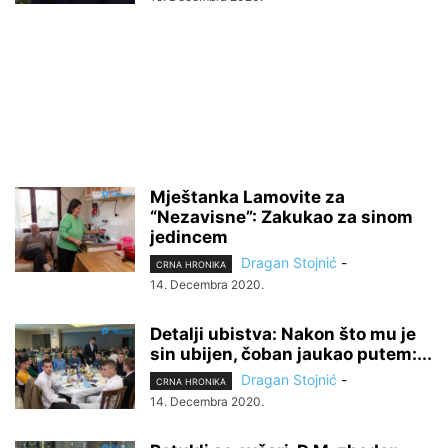
Mještanka Lamovite za
“Nezavisne”: Zakukao za sinom
jedincem
Dragan Stojnić
-
CRNA HRONIKA
14. Decembra 2020.
Detalji ubistva: Nakon što mu je
sin ubijen, čoban jaukao putem:...
Dragan Stojnić
-
CRNA HRONIKA
14. Decembra 2020.