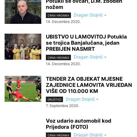
Potukli se ovčari, D.M. zboden
nožem
Dragan Stojnić
-
CRNA HRONIKA
14. Decembra 2020.
UBISTVO U LAMOVITOJ Potukla
se trojica Banjalučana, jedan
PREBIJEN NASMRT
Dragan Stojnić
-
CRNA HRONIKA
14. Decembra 2020.
TENDER ZA OBJEKAT MJESNE
ZAJEDNICE LAMOVITA VRIJEDAN
VIŠE OD 110.000 KM
Dragan Stojnić
-
DRUŠTVO
7. Septembra 2020.
Voz udario automobil kod
Prijedora (FOTO)
Dragan Stojnić
-
CRNA HRONIKA