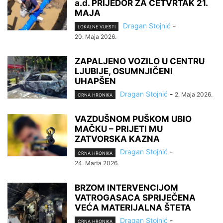
a.d. PRIJEDOR ZA ČETVRTAK 21.
MAJA
Dragan Stojnić
-
LOKALNE VIJESTI
20. Maja 2026.
ZAPALJENO VOZILO U CENTRU
LJUBIJE, OSUMNJIČENI
UHAPŠEN
Dragan Stojnić
-
2. Maja 2026.
CRNA HRONIKA
VAZDUŠNOM PUŠKOM UBIO
MAČKU – PRIJETI MU
ZATVORSKA KAZNA
Dragan Stojnić
-
CRNA HRONIKA
24. Marta 2026.
BRZOM INTERVENCIJOM
VATROGASACA SPRIJEČENA
VEĆA MATERIJALNA ŠTETA
Dragan Stojnić
-
CRNA HRONIKA