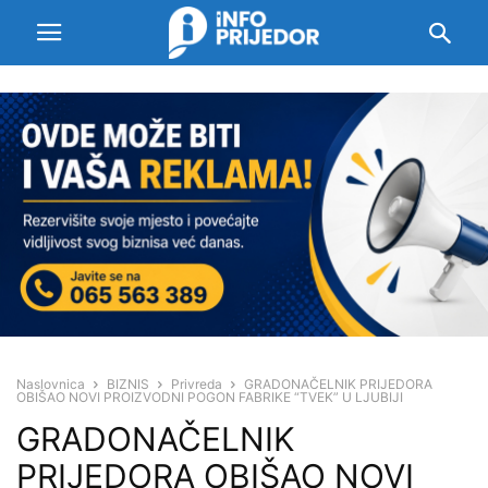
Naslovnica
BIZNIS
Privreda
GRADONAČELNIK PRIJEDORA
OBIŠAO NOVI PROIZVODNI POGON FABRIKE “TVEK” U LJUBIJI
GRADONAČELNIK
PRIJEDORA OBIŠAO NOVI