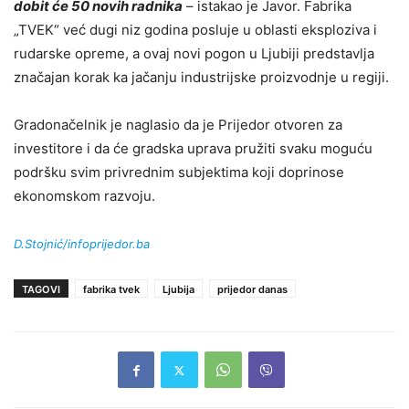
dobit će 50 novih radnika
– istakao je Javor. Fabrika
„TVEK“ već dugi niz godina posluje u oblasti eksploziva i
rudarske opreme, a ovaj novi pogon u Ljubiji predstavlja
značajan korak ka jačanju industrijske proizvodnje u regiji.
Gradonačelnik je naglasio da je Prijedor otvoren za
investitore i da će gradska uprava pružiti svaku moguću
podršku svim privrednim subjektima koji doprinose
ekonomskom razvoju.
D.Stojnić/infoprijedor.ba
TAGOVI
fabrika tvek
Ljubija
prijedor danas