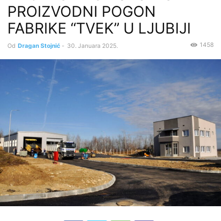
PROIZVODNI POGON
FABRIKE “TVEK” U LJUBIJI
1458
Od
Dragan Stojnić
-
30. Januara 2025.