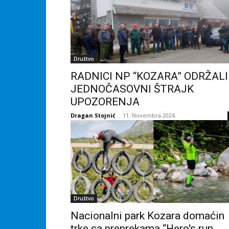
Društvo
RADNICI NP “KOZARA” ODRŽALI
JEDNOČASOVNI ŠTRAJK
UPOZORENJA
Dragan Stojnić
-
11. Novembra 2024.
Društvo
Nacionalni park Kozara domaćin
trke sa preprekama “Hero's run