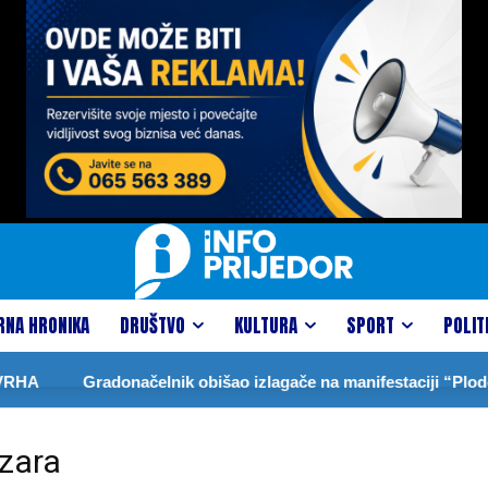
RNA HRONIKA
DRUŠTVO
KULTURA
SPORT
POLIT
Gradonačelnik obišao izlagače na manifestaciji “Plodovi lje
ozara