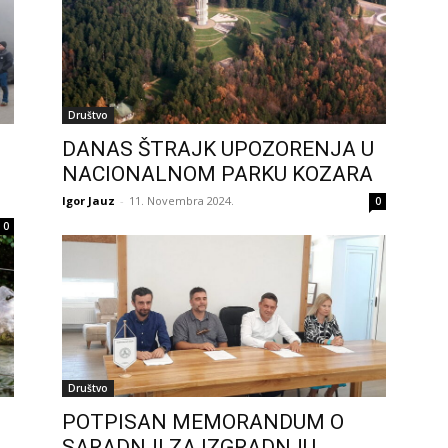
Društvo
DANAS ŠTRAJK UPOZORENJA U
NACIONALNOM PARKU KOZARA
Igor Jauz
-
11. Novembra 2024.
0
0
Društvo
POTPISAN MEMORANDUM O
SARADNJI ZA IZGRADNJU