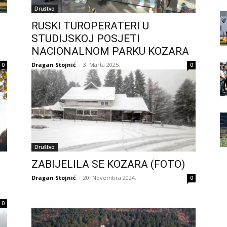
Društvo
RUSKI TUROPERATERI U
STUDIJSKOJ POSJETI
NACIONALNOM PARKU KOZARA
Dragan Stojnić
-
3. Marta 2025.
0
0
Društvo
ZABIJELILA SE KOZARA (FOTO)
Dragan Stojnić
-
20. Novembra 2024.
0
0