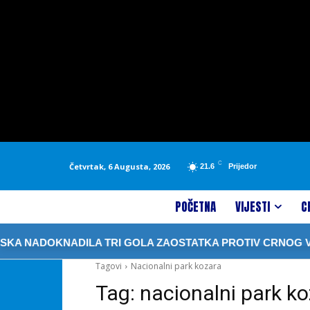
C
Četvrtak, 6 Augusta, 2026
21.6
Prijedor
POČETNA
VIJESTI
C
DOKNADILA TRI GOLA ZAOSTATKA PROTIV CRNOG VRHA
Tagovi
Nacionalni park kozara
Tag:
nacionalni park k