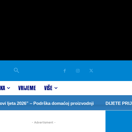
IKA
VRIJEME
VIŠE
ta 2026” – Podrška domaćoj proizvodnji
DIJETE PRIJEDO
- Advertisment -