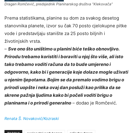
Dragan Romčević, predsjednik Planinarskog društva “Klekovača”
Prema statistikama, planine su dom za svakog desetog
stanovnika planete, izvor su čak 70 posto cjelokupne pitke
vode i predstavljaju stanište za 25 posto biljnih i
životinjskih vrsta.
–
Sve ono što uništimo u planini biće teško obnovljivo.
Prirodu trebamo koristiti i boraviti u njoj što više, ali isto
tako trebamo voditi računa da to bude umjereno i
odgovorno, kako bi i generacije koje dolaze mogle uživati
u njenim ljepotama. Bojim se da premalo vodimo brigu o
prirodi uopšte i neka ovaj dan posluži kao prilika da se
skrene pažnja ljudima kako bi počeli voditi brigu o
planinama i o prirodi generalno
– dodao je Romčević.
Renata Š. Novaković/Kozraski