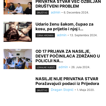
PRIVATNA STVAR VEĆ OZBILJAN
DRUŠTVENI PROBLEM
admin
-
6. Decembra 2024.
DRUŠTVO
Udario ženu šakom, čupao za
kosu, pa prijetio i njoj i...
admin
-
13. Septembra 2024.
CRNA HRONIKA
OD 17 PRIJAVA ZA NASILJE,
DEVET POČINILACA ZDRŽANO U
POLICIJI NA...
admin
-
26. Jula 2024.
LOKALNE VIJESTI
NASILJE NIJE PRIVATNA STVAR
Poražavajući podaci iz Prijedora
Dragan Stojnić
-
1. Maja 2020.
DRUŠTVO