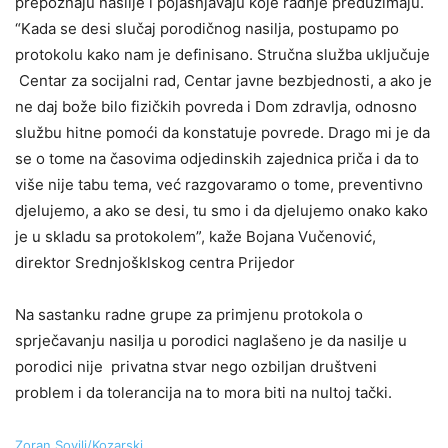
prepoznaju nasilje i pojašnjavaju koje radnje preduzimaju.
“Kada se desi slučaj porodičnog nasilja, postupamo po
protokolu kako nam je definisano. Stručna služba uključuje
Centar za socijalni rad, Centar javne bezbjednosti, a ako je
ne daj bože bilo fizičkih povreda i Dom zdravlja, odnosno
službu hitne pomoći da konstatuje povrede. Drago mi je da
se o tome na časovima odjedinskih zajednica priča i da to
više nije tabu tema, već razgovaramo o tome, preventivno
djelujemo, a ako se desi, tu smo i da djelujemo onako kako
je u skladu sa protokolem”, kaže Bojana Vučenović,
direktor Srednjošklskog centra Prijedor
Na sastanku radne grupe za primjenu protokola o
sprječavanju nasilja u porodici naglašeno je da nasilje u
porodici nije privatna stvar nego ozbiljan društveni
problem i da tolerancija na to mora biti na nultoj tački.
Zoran Sovilj/Kozarski