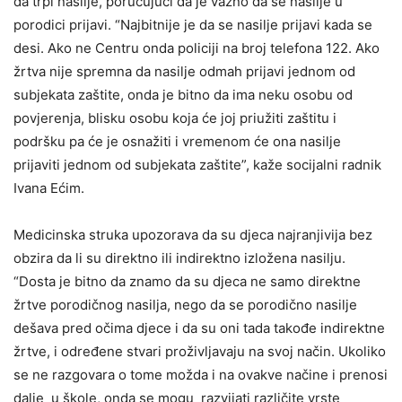
da trpi nasilje, poručujući da je važno da se nasilje u
porodici prijavi. “Najbitnije je da se nasilje prijavi kada se
desi. Ako ne Centru onda policiji na broj telefona 122. Ako
žrtva nije spremna da nasilje odmah prijavi jednom od
subjekata zaštite, onda je bitno da ima neku osobu od
povjerenja, blisku osobu koja će joj priužiti zaštitu i
podršku pa će je osnažiti i vremenom će ona nasilje
prijaviti jednom od subjekata zaštite”, kaže socijalni radnik
Ivana Ećim.
Medicinska struka upozorava da su djeca najranjivija bez
obzira da li su direktno ili indirektno izložena nasilju.
“Dosta je bitno da znamo da su djeca ne samo direktne
žrtve porodičnog nasilja, nego da se porodično nasilje
dešava pred očima djece i da su oni tada takođe indirektne
žrtve, i određene stvari proživljavaju na svoj način. Ukoliko
se ne razgovara o tome možda i na ovakve načine i prenosi
dalje u škole, onda se mogu razvijati različite vrste