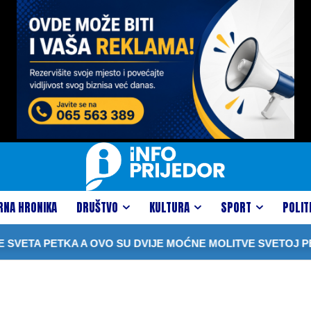
RNA HRONIKA
DRUŠTVO
KULTURA
SPORT
POLIT
SVETA PETKA A OVO SU DVIJE MOĆNE MOLITVE SVETOJ PET