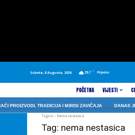
C
Subota, 8 Augusta, 2026
29.7
Prijedor
POČETNA
VIJESTI
C
PROIZVODI, TRADICIJA I MIRISI ZAVIČAJA
DANAS JE 
Tagovi
Nema nestasica
Tag:
nema nestasica