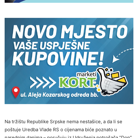
Na tržištu Republike Srpske nema nestašice, a da li se
poštuje Uredba Vlade RS o cijenama biće poznato u
narednim danima – poručuju iz Udruženja potrošača “Don”