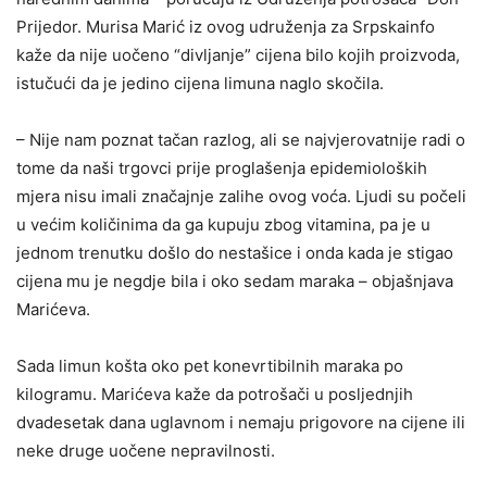
Prijedor. Murisa Marić iz ovog udruženja za Srpskainfo
kaže da nije uočeno “divljanje” cijena bilo kojih proizvoda,
istučući da je jedino cijena limuna naglo skočila.
– Nije nam poznat tačan razlog, ali se najvjerovatnije radi o
tome da naši trgovci prije proglašenja epidemioloških
mjera nisu imali značajnje zalihe ovog voća. Ljudi su počeli
u većim količinima da ga kupuju zbog vitamina, pa je u
jednom trenutku došlo do nestašice i onda kada je stigao
cijena mu je negdje bila i oko sedam maraka – objašnjava
Marićeva.
Sada limun košta oko pet konevrtibilnih maraka po
kilogramu. Marićeva kaže da potrošači u posljednjih
dvadesetak dana uglavnom i nemaju prigovore na cijene ili
neke druge uočene nepravilnosti.