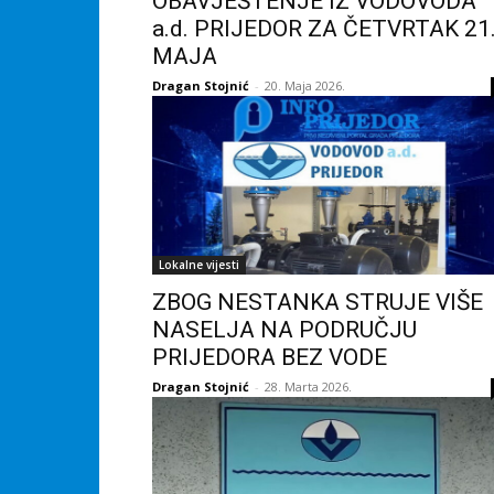
OBAVJEŠTENJE IZ VODOVODA
a.d. PRIJEDOR ZA ČETVRTAK 21
MAJA
Dragan Stojnić
-
20. Maja 2026.
Lokalne vijesti
ZBOG NESTANKA STRUJE VIŠE
NASELJA NA PODRUČJU
PRIJEDORA BEZ VODE
Dragan Stojnić
-
28. Marta 2026.