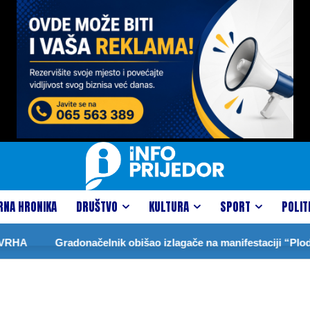
RNA HRONIKA
DRUŠTVO
KULTURA
SPORT
POLIT
Gradonačelnik obišao izlagače na manifestaciji “Plodovi lj