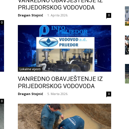
VANREDNO OBAVJEŠTENJE IZ
.
PRIJEDORSKOG VODOVODA
Dragan Stojnić
-
1. Aprila 2026.
0
0
Lokalne vijesti
VANREDNO OBAVJEŠTENJE IZ
PRIJEDORSKOG VODOVODA
Dragan Stojnić
-
5. Marta 2026.
0
0