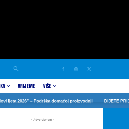
IKA
VRIJEME
VIŠE
eta 2026” – Podrška domaćoj proizvodnji
DIJETE PRIJEDO
- Advertisment -