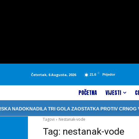
C
Četvrtak, 6 Augusta, 2026
21.6
Prijedor
POČETNA
VIJESTI
C
ADOKNADILA TRI GOLA ZAOSTATKA PROTIV CRNOG VRHA
Tagovi
Nestanak-vode
Tag:
nestanak-vode