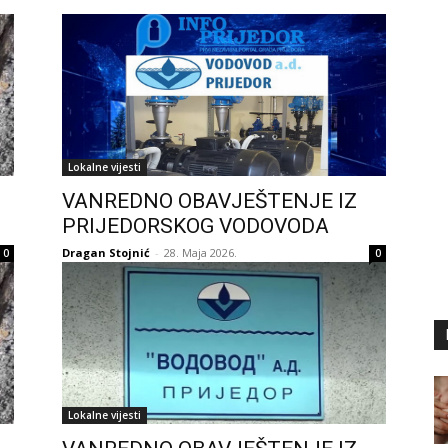
Lokalne vijesti
VANREDNO OBAVJEŠTENJE IZ
PRIJEDORSKOG VODOVODA
Dragan Stojnić
-
28. Maja 2026.
0
0
Lokalne vijesti