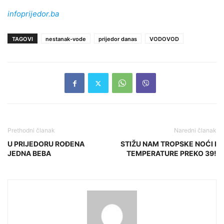
infoprijedor.ba
TAGOVI
nestanak-vode
prijedor danas
VODOVOD
Prethodni članak
Naredni članak
U PRIJEDORU ROĐENA
STIŽU NAM TROPSKE NOĆI I
JEDNA BEBA
TEMPERATURE PREKO 39!