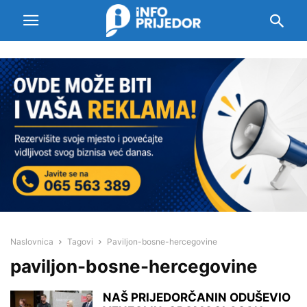
Naslovnica
Tagovi
Paviljon-bosne-hercegovine
paviljon-bosne-hercegovine
NAŠ PRIJEDORČANIN ODUŠEVIO