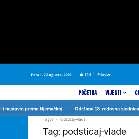
C
Petak, 7 Augusta, 2026
34.6
Prijedor
POČETNA
VIJESTI
C
i nastavio prema Njemačkoj
Održana 18. redovna sjednica S
Tagovi
Podsticaj-vlade
Tag:
podsticaj-vlade