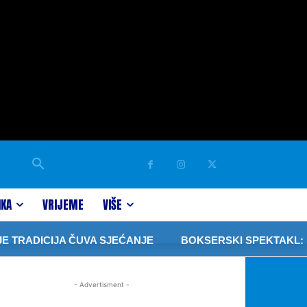
IKA
VRIJEME
VIŠE
TRADICIJA ČUVA SJEĆANJE
BOKSERSKI SPEKTAKL: “PR
- Advertisment -