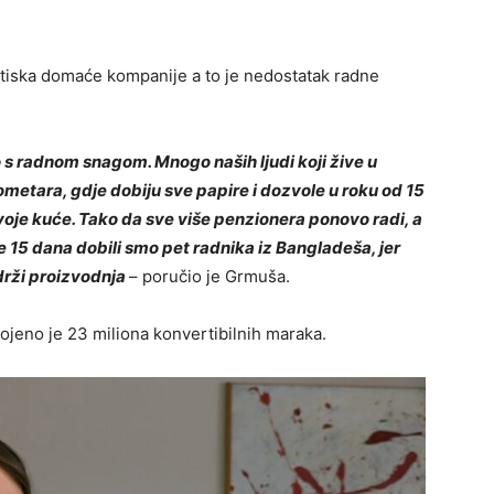
ritiska domaće kompanije a to je nedostatak radne
s radnom snagom. Mnogo naših ljudi koji žive u
ilometara, gdje dobiju sve papire i dozvole u roku od 15
svoje kuće. Tako da sve više penzionera ponovo radi, a
e 15 dana dobili smo pet radnika iz Bangladeša, jer
drži proizvodnja
– poručio je Grmuša.
jeno je 23 miliona konvertibilnih maraka.