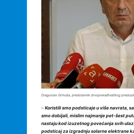
Dragoslav Grmuša, predstavnik drvoprerađivačkog preduzeć
–
Koristili smo podsticaje u više navrata, s
smo dobijali, mislim najmanje pet-šest put
nastaju kod izuzetnog povećanja svih ulaz
podsticaj za izgradnju solarne elektrane k