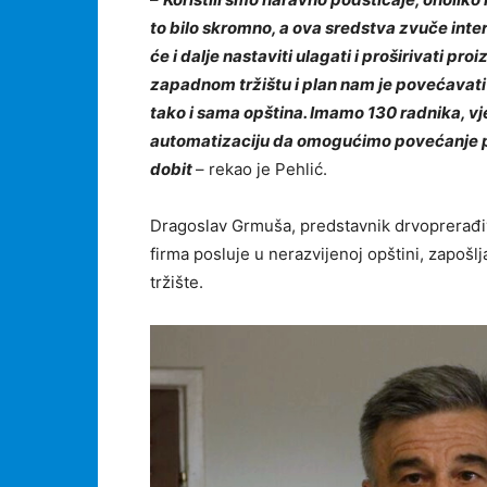
to bilo skromno, a ova sredstva zvuče inte
će i dalje nastaviti ulagati i proširivati p
zapadnom tržištu i plan nam je povećavati 
tako i sama opština. Imamo 130 radnika, vj
automatizaciju da omogućimo povećanje p
dobit
– rekao je Pehlić.
Dragoslav Grmuša, predstavnik drvoprerađiv
firma posluje u nerazvijenoj opštini, zapošl
tržište.