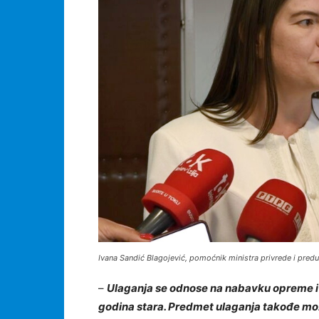
Ivana Sandić Blagojević, pomoćnik ministra privrede i pred
–
Ulaganja se odnose na nabavku opreme i m
godina stara. Predmet ulaganja takođe može