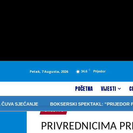
C
Petak, 7 Augusta, 2026
34.6
Prijedor
POČETNA
VIJESTI
C
NJE
BOKSERSKI SPEKTAKL: “PRIJEDOR FIGHT NIGHT 2
DRUŠTVO
PRIVREDNICIMA PRE