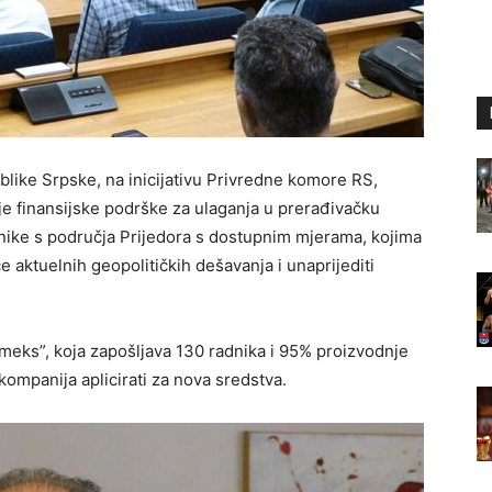
blike Srpske, na inicijativu Privredne komore RS,
ije finansijske podrške za ulaganja u prerađivačku
ednike s područja Prijedora s dostupnim mjerama, kojima
e aktuelnih geopolitičkih dešavanja i unaprijediti
omeks”, koja zapošljava 130 radnika i 95% proizvodnje
 kompanija aplicirati za nova sredstva.