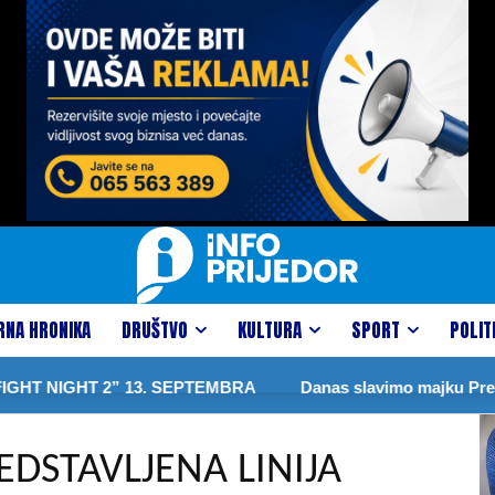
RNA HRONIKA
DRUŠTVO
KULTURA
SPORT
POLIT
” 13. SEPTEMBRA
Danas slavimo majku Presvete Bogorodic
DSTAVLJENA LINIJA