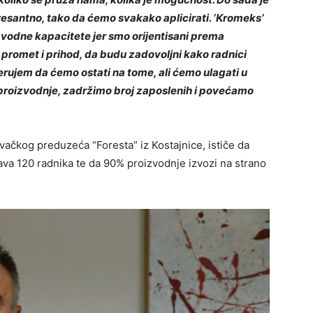
resantno, tako da ćemo svakako aplicirati. ‘Kromeks’
roizvodne kapacitete jer smo orijentisani prema
promet i prihod, da budu zadovoljni kako radnici
erujem da ćemo ostati na tome, ali ćemo ulagati u
roizvodnje, zadržimo broj zaposlenih i povećamo
ačkog preduzeća “Foresta” iz Kostajnice, ističe da
java 120 radnika te da 90% proizvodnje izvozi na strano