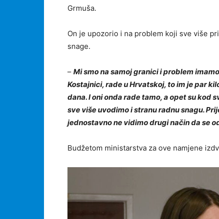
Grmuša.
On je upozorio i na problem koji sve više p
snage.
–
Mi smo na samoj granici i problem imamo 
Kostajnici, rade u Hrvatskoj, to im je par k
dana. I oni onda rade tamo, a opet su kod 
sve više uvodimo i stranu radnu snagu. Prij
jednostavno ne vidimo drugi način da se o
Budžetom ministarstva za ove namjene izdvo