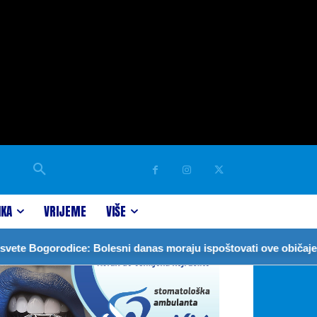
IKA
VRIJEME
VIŠE
e: Bolesni danas moraju ispoštovati ove običaje
VEČERAS