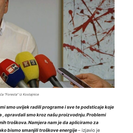
a “Foresta” iz Kostajnice
ami smo uvijek radili programe i sve te podsticaje koje
a , opravdali smo kroz našu proizvodnju. Problemi
nih troškova. Namjera nam je da apliciramo za
ako bismo smanjili troškove energije
– izjavio je