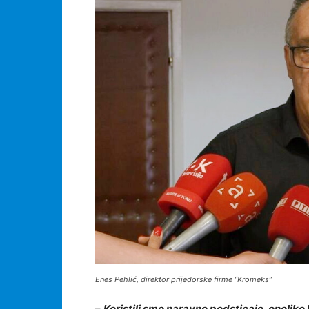
Enes Pehlić, direktor prijedorske firme “Kromeks”
–
Koristili smo naravno podsticaje, onoliko