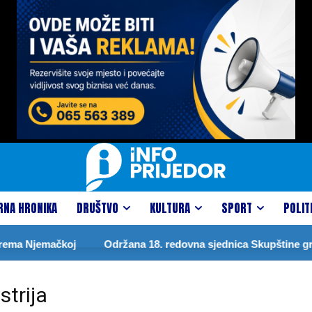
RNA HRONIKA
DRUŠTVO
KULTURA
SPORT
POLIT
ema Njemačkoj
Održana 18. redovna sjednica Skupštine grad
strija