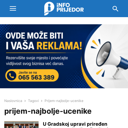
Naslovnica
Tagovi
Prijem-najbolje-ucenike
prijem-najbolje-ucenike
U Gradskoj upravi priređen