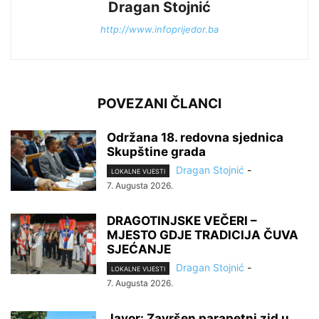
Dragan Stojnić
http://www.infoprijedor.ba
POVEZANI ČLANCI
Održana 18. redovna sjednica
Skupštine grada
Dragan Stojnić
-
LOKALNE VIJESTI
7. Augusta 2026.
DRAGOTINJSKE VEČERI –
MJESTO GDJE TRADICIJA ČUVA
SJEĆANJE
Dragan Stojnić
-
LOKALNE VIJESTI
7. Augusta 2026.
Javor: Završen parapetni zid u