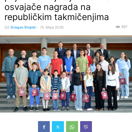
osvajače nagrada na
republičkim takmičenjima
897
Od
Dragan Stojnić
-
15. Maja 2026.