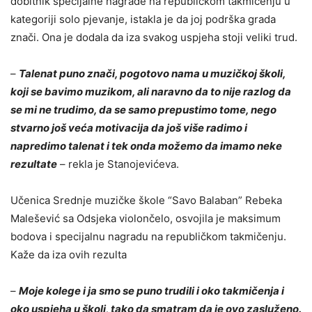
dobitnik specijalne nagrade na republičkom takmičenju u
kategoriji solo pjevanje, istakla je da joj podrška grada
znači. Ona je dodala da iza svakog uspjeha stoji veliki trud.
–
Talenat puno znači, pogotovo nama u muzičkoj školi,
koji se bavimo muzikom, ali naravno da to nije razlog da
se mi ne trudimo, da se samo prepustimo tome, nego
stvarno još veća motivacija da još više radimo i
napredimo talenat i tek onda možemo da imamo neke
rezultate
– rekla je Stanojevićeva.
Učenica Srednje muzičke škole “Savo Balaban” Rebeka
Malešević sa Odsjeka violončelo, osvojila je maksimum
bodova i specijalnu nagradu na republičkom takmičenju.
Kaže da iza ovih rezulta
–
Moje kolege i ja smo se puno trudili i oko takmičenja i
oko uspjeha u školi, tako da smatram da je ovo zasluženo.