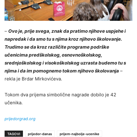
–
Ovo je, prije svega, znak da pratimo njihove uspjehe i
napredak i da smo tu s njima kroz njihovo školovanje.
Trudimo se da kroz različite programe podrške
učenicima predškolskog, osnovnoškolskog,
srednjoškolskog i visokoškolskog uzrasta budemo tu s
njima i da im pomognemo tokom njihovo školovanja
–
rekla je Brdar Mirkovićeva.
Tokom dva prijema simbolične nagrade dobilo je 42
učenika.
prijedorgrad.org
TAGOVI
prijedor-danas
prijem-najbolje-ucenike