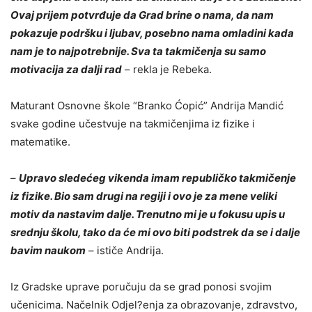
Ovaj prijem potvrđuje da Grad brine o nama, da nam
pokazuje podršku i ljubav, posebno nama omladini kada
nam je to najpotrebnije. Sva ta takmičenja su samo
motivacija za dalji rad
– rekla je Rebeka.
Maturant Osnovne škole “Branko Ćopić” Andrija Mandić
svake godine učestvuje na takmičenjima iz fizike i
matematike.
–
Upravo sledećeg vikenda imam republičko takmičenje
iz fizike. Bio sam drugi na regiji i ovo je za mene veliki
motiv da nastavim dalje. Trenutno mi je u fokusu upis u
srednju školu, tako da će mi ovo biti podstrek da se i dalje
bavim naukom
– ističe Andrija.
Iz Gradske uprave poručuju da se grad ponosi svojim
učenicima. Načelnik Odjel?enja za obrazovanje, zdravstvo,