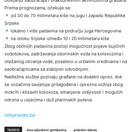
odvijanju saobraćaja i svakodnevnim aktivnostima građana.
Prema prognozama, očekuje se:
od 30 do 70 milimetara kiše na jugu i zapadu Republike
Srpske
lokalno i više padavina na području juga Hercegovine
na istoku Srpske između 10 i 20 milimetara kiše
Zbog obilnijih padavina postoji mogućnost pojave bujičnih
vodotokova, zadržavanja oborinskih voda na kolovozima i
otežanog oticanja vode, posebno u urbanim sredinama i na
saobraćajnicama sa slabijom odvodnjom.
Nadležne službe pozivaju građane na dodatni oprez, dok
se vozačima savjetuje prilagođena i oprezna vožnja zbog
mokrih i klizavih kolovoza, smanjene vidljivosti i mogućih
odrona u usjecima i duž planinskih puteva.
infoprijedor.ba
TAGOVI
kisa-pljuskovi-grmljavina
prijedor-danas