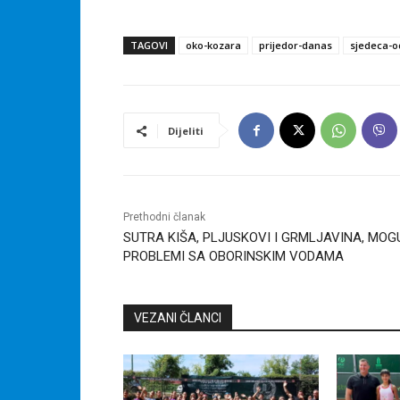
TAGOVI
oko-kozara
prijedor-danas
sjedeca-o
Dijeliti
Prethodni članak
SUTRA KIŠA, PLJUSKOVI I GRMLJAVINA, MOG
PROBLEMI SA OBORINSKIM VODAMA
VEZANI ČLANCI