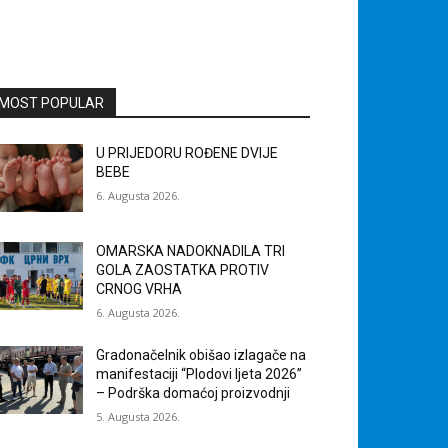
MOST POPULAR
U PRIJEDORU ROĐENE DVIJE
BEBE
6. Augusta 2026.
OMARSKA NADOKNADILA TRI
GOLA ZAOSTATKA PROTIV
CRNOG VRHA
6. Augusta 2026.
Gradonačelnik obišao izlagače na
manifestaciji “Plodovi ljeta 2026”
– Podrška domaćoj proizvodnji
5. Augusta 2026.