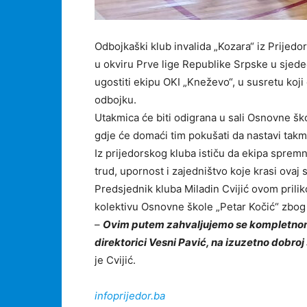
Odbojkaški klub invalida „Kozara“ iz Prijedo
u okviru Prve lige Republike Srpske u sjed
ugostiti ekipu OKI „Kneževo“, u susretu koji
odbojku.
Utakmica će biti odigrana u sali Osnovne šk
gdje će domaći tim pokušati da nastavi takmič
Iz prijedorskog kluba ističu da ekipa spremn
trud, upornost i zajedništvo koje krasi ovaj s
Predsjednik kluba Miladin Cvijić ovom prili
kolektivu Osnovne škole „Petar Kočić“ zbog
–
Ovim putem zahvaljujemo se kompletnom 
direktorici Vesni Pavić, na izuzetno dobroj
je Cvijić.
infoprijedor.ba