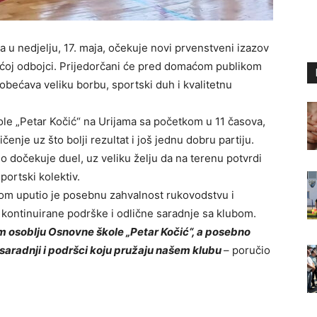
ra u nedjelju, 17. maja, očekuje novi prvenstveni izazov
ećoj odbojci. Prijedorčani će pred domaćom publikom
 obećava veliku borbu, sportski duh i kvalitetnu
ole „Petar Kočić“ na Urijama sa početkom u 11 časova,
enje uz što bolji rezultat i još jednu dobru partiju.
o dočekuje duel, uz veliku želju da na terenu potvrdi
portski kolektiv.
kom uputio je posebnu zahvalnost rukovodstvu i
 kontinuirane podrške i odlične saradnje sa klubom.
osoblju Osnovne škole „Petar Kočić“, a posebno
 saradnji i podršci koju pružaju našem klubu
– poručio