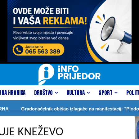
RNA HRONIKA
DRUŠTVO
KULTURA
SPORT
POLIT
Gradonačelnik obišao izlagače na manifestaciji “Plodovi lje
UJE KNEŽEVO