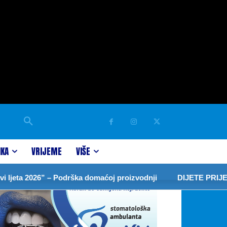
IKA
VRIJEME
VIŠE
ta 2026” – Podrška domaćoj proizvodnji
DIJETE PRIJEDOR