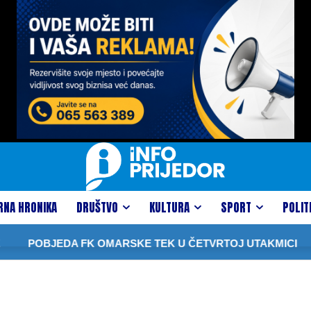
RNA HRONIKA
DRUŠTVO
KULTURA
SPORT
POLIT
POBJEDA FK OMARSKE TEK U ČETVRTOJ UTAKMICI