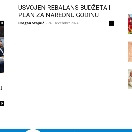
USVOJEN REBALANS BUDŽETA I
PLAN ZA NAREDNU GODINU
Dragan Stojnić
-
26. Decembra 2024.
0
0
U
0