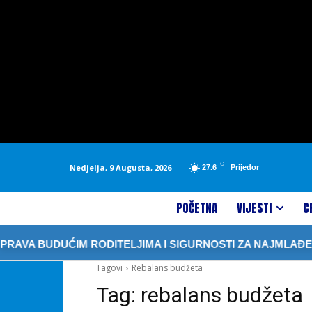
C
Nedjelja, 9 Augusta, 2026
27.6
Prijedor
POČETNA
VIJESTI
C
AVA BUDUĆIM RODITELJIMA I SIGURNOSTI ZA NAJMLAĐE
Tagovi
Rebalans budžeta
Tag:
rebalans budžeta