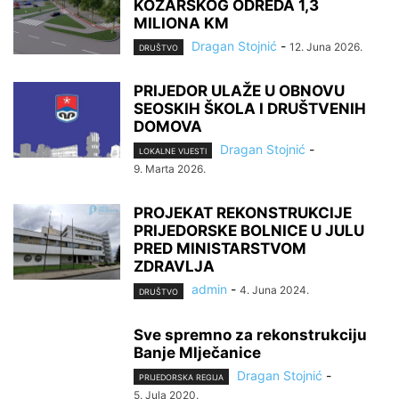
KOZARSKOG ODREDA 1,3
MILIONA KM
Dragan Stojnić
-
12. Juna 2026.
DRUŠTVO
PRIJEDOR ULAŽE U OBNOVU
SEOSKIH ŠKOLA I DRUŠTVENIH
DOMOVA
Dragan Stojnić
-
LOKALNE VIJESTI
9. Marta 2026.
PROJEKAT REKONSTRUKCIJE
PRIJEDORSKE BOLNICE U JULU
PRED MINISTARSTVOM
ZDRAVLJA
admin
-
4. Juna 2024.
DRUŠTVO
Sve spremno za rekonstrukciju
Banje Mlječanice
Dragan Stojnić
-
PRIJEDORSKA REGIJA
5. Jula 2020.