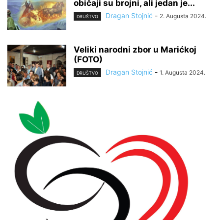
običaji su brojni, ali jedan je...
Dragan Stojnić
-
2. Augusta 2024.
DRUŠTVO
Veliki narodni zbor u Marićkoj
(FOTO)
Dragan Stojnić
-
1. Augusta 2024.
DRUŠTVO