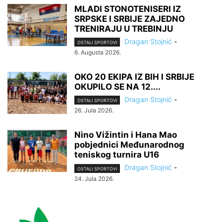
MLADI STONOTENISERI IZ
SRPSKE I SRBIJE ZAJEDNO
TRENIRAJU U TREBINJU
Dragan Stojnić
-
OSTALI SPORTOVI
6. Augusta 2026.
OKO 20 EKIPA IZ BIH I SRBIJE
OKUPILO SE NA 12....
Dragan Stojnić
-
OSTALI SPORTOVI
26. Jula 2026.
Nino Vižintin i Hana Mao
pobjednici Međunarodnog
teniskog turnira U16
Dragan Stojnić
-
OSTALI SPORTOVI
24. Jula 2026.