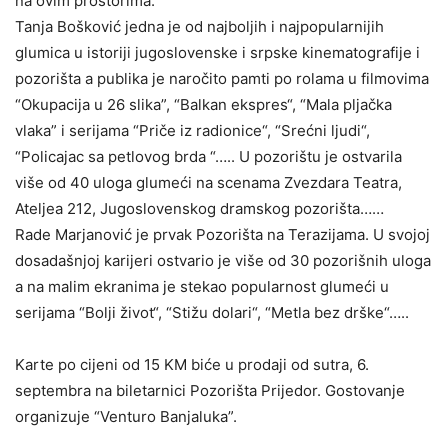
na ovim prostorima.
Tanja Bošković jedna je od najboljih i najpopularnijih
glumica u istoriji jugoslovenske i srpske kinematografije i
pozorišta a publika je naročito pamti po rolama u filmovima
“Okupacija u 26 slika”, “Balkan ekspres“, “Mala pljačka
vlaka” i serijama “Priče iz radionice“, “Srećni ljudi“,
“Policajac sa petlovog brda “….. U pozorištu je ostvarila
više od 40 uloga glumeći na scenama Zvezdara Teatra,
Ateljea 212, Jugoslovenskog dramskog pozorišta……
Rade Marjanović je prvak Pozorišta na Terazijama. U svojoj
dosadašnjoj karijeri ostvario je više od 30 pozorišnih uloga
a na malim ekranima je stekao popularnost glumeći u
serijama “Bolji život“, “Stižu dolari“, “Metla bez drške“…..
Karte po cijeni od 15 KM biće u prodaji od sutra, 6.
septembra na biletarnici Pozorišta Prijedor. Gostovanje
organizuje “Venturo Banjaluka”.