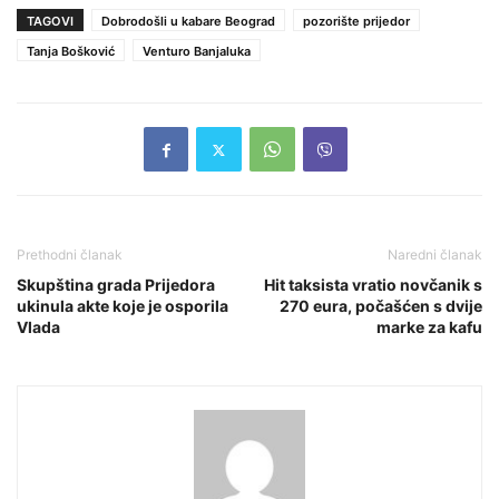
TAGOVI
Dobrodošli u kabare Beograd
pozorište prijedor
Tanja Bošković
Venturo Banjaluka
Prethodni članak
Naredni članak
Skupština grada Prijedora
Hit taksista vratio novčanik s
ukinula akte koje je osporila
270 eura, počašćen s dvije
Vlada
marke za kafu