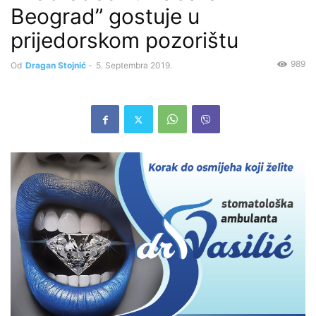
Beograd” gostuje u
prijedorskom pozorištu
989
Od
Dragan Stojnić
-
5. Septembra 2019.