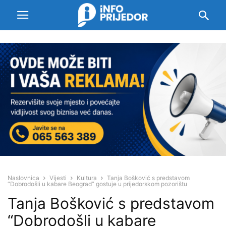
Naslovnica
Vijesti
Kultura
Tanja Bošković s predstavom
“Dobrodošli u kabare Beograd” gostuje u prijedorskom pozorištu
Tanja Bošković s predstavom
“Dobrodošli u kabare