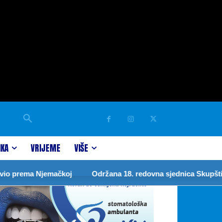
IKA
VRIJEME
VIŠE
rema Njemačkoj
Održana 18. redovna sjednica Skupštine gra