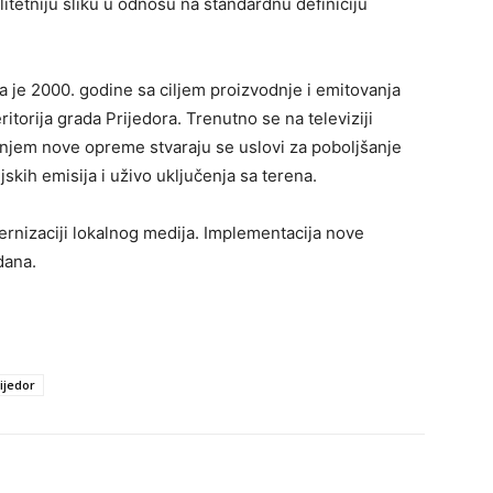
litetniju sliku u odnosu na standardnu definiciju
a je 2000. godine sa ciljem proizvodnje i emitovanja
itorija grada Prijedora. Trenutno se na televiziji
njem nove opreme stvaraju se uslovi za poboljšanje
ijskih emisija i uživo uključenja sa terena.
rnizaciji lokalnog medija. Implementacija nove
dana.
rijedor