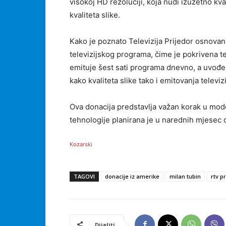
visokoj HD rezoluciji, koja nudi izuzetno kva
kvaliteta slike.
Kako je poznato Televizija Prijedor osnovan
televizijskog programa, čime je pokrivena ter
emituje šest sati programa dnevno, a uvođe
kako kvaliteta slike tako i emitovanja televiz
Ova donacija predstavlja važan korak u mode
tehnologije planirana je u narednih mjesec 
Kozarski
TAGOVI
donacije iz amerike
milan tubin
rtv p
Dijeliti