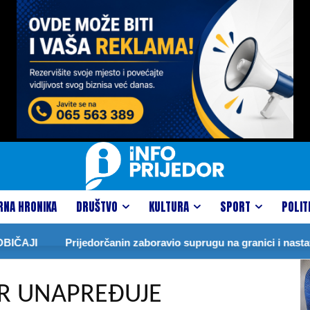
RNA HRONIKA
DRUŠTVO
KULTURA
SPORT
POLIT
I
Prijedorčanin zaboravio suprugu na granici i nastavio p
OR UNAPREĐUJE