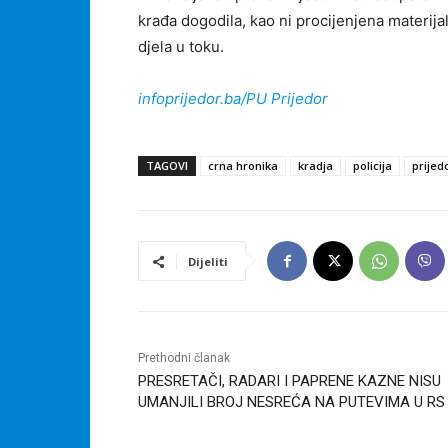
krađa dogodila, kao ni procijenjena materij
djela u toku.
infoprijedor.ba/PU Prijedor
TAGOVI
crna hronika
kradja
policija
prijed
Dijeliti
Prethodni članak
PRESRETAČI, RADARI I PAPRENE KAZNE NISU
UMANJILI BROJ NESREĆA NA PUTEVIMA U RS