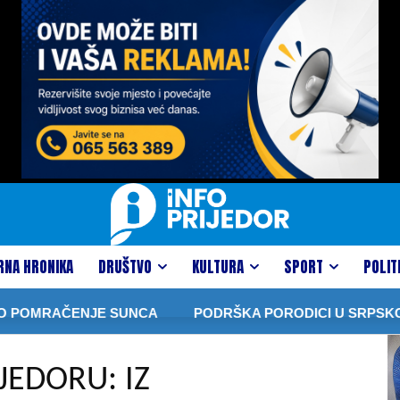
RNA HRONIKA
DRUŠTVO
KULTURA
SPORT
POLIT
POMRAČENJE SUNCA
PODRŠKA PORODICI U SRPSKOJ: V
JEDORU: IZ