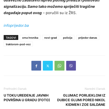
obavezno zaustaviti ispred putnog prelaza i poštovati
signalizaciju. Samo tako možemo spriječiti tragične
događaje poput ovog
– poručili su iz ŽRS.
infoprijedor.ba
TAGOVI
crna hronika
novi-grad
policija
prijedor danas
traktorom-pod-voz
Prethodni članak
Naredni članak
U TOKU UREĐENJE JAVNIH
GLUMAC PORIJEKLOM IZ
POVRŠINA U GRADU (FOTO)
DUBICE GLUMI PORED NIKOL
KIDMEN I ZOE SALDANE