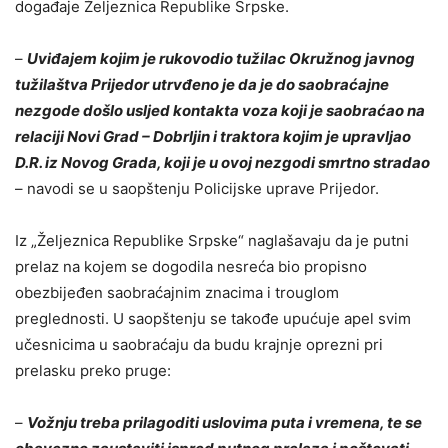
događaje Željeznica Republike Srpske.
–
Uviđajem kojim je rukovodio tužilac Okružnog javnog
tužilaštva Prijedor utrvđeno je da je do saobraćajne
nezgode došlo usljed kontakta voza koji je saobraćao na
relaciji Novi Grad – Dobrljin i traktora kojim je upravljao
D.R. iz Novog Grada, koji je u ovoj nezgodi smrtno stradao
– navodi se u saopštenju Policijske uprave Prijedor.
Iz „Željeznica Republike Srpske“ naglašavaju da je putni
prelaz na kojem se dogodila nesreća bio propisno
obezbijeđen saobraćajnim znacima i trouglom
preglednosti. U saopštenju se takođe upućuje apel svim
učesnicima u saobraćaju da budu krajnje oprezni pri
prelasku preko pruge:
–
Vožnju treba prilagoditi uslovima puta i vremena, te se