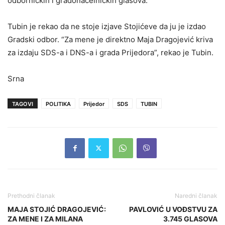
odborničkih i gradonačelničkih glasova.
Tubin je rekao da ne stoje izjave Stojićeve da ju je izdao
Gradski odbor. “Za mene je direktno Maja Dragojević kriva
za izdaju SDS-a i DNS-a i grada Prijedora”, rekao je Tubin.
Srna
TAGOVI
POLITIKA
Prijedor
SDS
TUBIN
Prethodni članak
Naredni članak
MAJA STOJIĆ DRAGOJEVIĆ:
PAVLOVIĆ U VOĐSTVU ZA
ZA MENE I ZA MILANA
3.745 GLASOVA