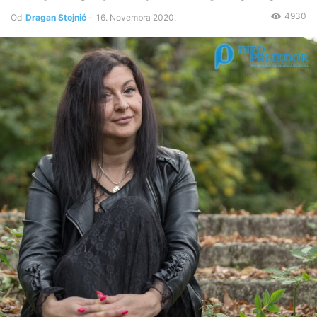
4930
Od
Dragan Stojnić
-
16. Novembra 2020.