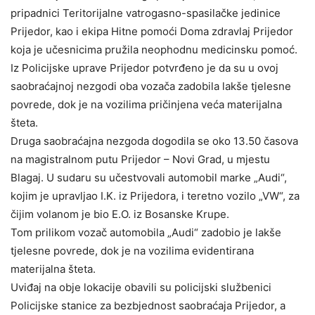
pripadnici Teritorijalne vatrogasno-spasilačke jedinice
Prijedor, kao i ekipa Hitne pomoći Doma zdravlaj Prijedor
koja je učesnicima pružila neophodnu medicinsku pomoć.
Iz Policijske uprave Prijedor potvrđeno je da su u ovoj
saobraćajnoj nezgodi oba vozača zadobila lakše tjelesne
povrede, dok je na vozilima pričinjena veća materijalna
šteta.
Druga saobraćajna nezgoda dogodila se oko 13.50 časova
na magistralnom putu Prijedor – Novi Grad, u mjestu
Blagaj. U sudaru su učestvovali automobil marke „Audi“,
kojim je upravljao I.K. iz Prijedora, i teretno vozilo „VW“, za
čijim volanom je bio E.O. iz Bosanske Krupe.
Tom prilikom vozač automobila „Audi“ zadobio je lakše
tjelesne povrede, dok je na vozilima evidentirana
materijalna šteta.
Uviđaj na obje lokacije obavili su policijski službenici
Policijske stanice za bezbjednost saobraćaja Prijedor, a