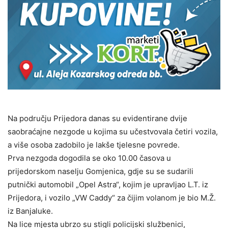
Na području Prijedora danas su evidentirane dvije
saobraćajne nezgode u kojima su učestvovala četiri vozila,
a više osoba zadobilo je lakše tjelesne povrede.
Prva nezgoda dogodila se oko 10.00 časova u
prijedorskom naselju Gomjenica, gdje su se sudarili
putnički automobil „Opel Astra“, kojim je upravljao L.T. iz
Prijedora, i vozilo „VW Caddy“ za čijim volanom je bio M.Ž.
iz Banjaluke.
Na lice mjesta ubrzo su stigli policijski službenici,