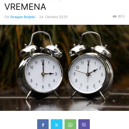
VREMENA
803
Od
Dragan Stojnić
-
24. Oktobra 2025.