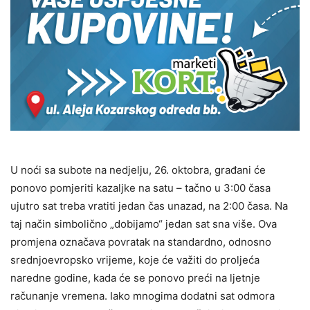
U noći sa subote na nedjelju, 26. oktobra, građani će
ponovo pomjeriti kazaljke na satu – tačno u 3:00 časa
ujutro sat treba vratiti jedan čas unazad, na 2:00 časa. Na
taj način simbolično „dobijamo“ jedan sat sna više. Ova
promjena označava povratak na standardno, odnosno
srednjoevropsko vrijeme, koje će važiti do proljeća
naredne godine, kada će se ponovo preći na ljetnje
računanje vremena. Iako mnogima dodatni sat odmora