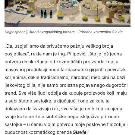
Najposjećeniji štand ovogodišnjeg bazara – Prirodna kozmetika Slavie
„Da, uspjeli smo da privučemo pažnju velikog broja
posjetilaca“, rekla nam je ing. Pilipović, „što je još jedna
potvrda da okretanje od kozmetičkih proizvoda koje u
masovnoj produkciji nude farmaceutski giganti i povratak
korjenima, dakle tradicionalnoj narodnoj medicini na bazi
ljekovitog bilja, nije samo prolazna pojava nego dugoročni
trend. Sve više ljudi odbija da kupuje proizvode koji imaju
u sebi štetne sastojke, uključujući i one za koje je
dokazano da izazivaju rak, sve više je onih koji za njegu
svoje kože ne žele sintetičke nego isključivo prirodne
sastojke – u čemu vidim potvrdu moje poslovne filozofije i
budućnost kozmetičkog brenda
Slavie
.“