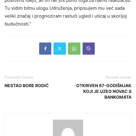
poslovnu ideju, ali im fali još puno toga za njenu realizaciju.
Tu vidim bitnu ulogu Udruženja, pripisujem mu već sada
veliki značaj i prognoziram rastući ugled i uticaj u skorijoj
budućnosti.”
Prethodni članak
Naredni članak
NESTAO BORE RODIĆ
OTKRIVEN 67-GODIŠNJAK
KOJI JE UZEO NOVAC S
BANKOMATA