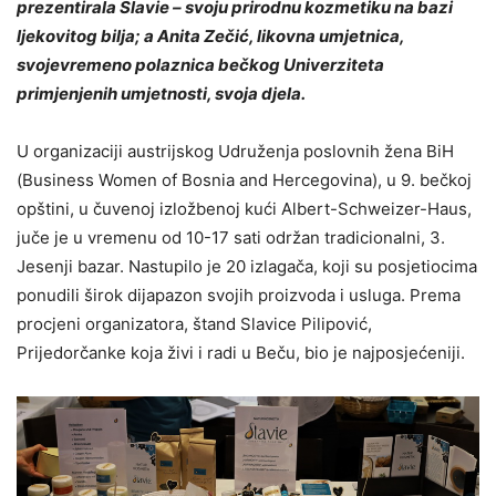
prezentirala Slavie – svoju prirodnu kozmetiku na bazi
ljekovitog bilja; a Anita Zečić, likovna umjetnica,
svojevremeno polaznica bečkog Univerziteta
primjenjenih umjetnosti, svoja djela.
U organizaciji austrijskog Udruženja poslovnih žena BiH
(Business Women of Bosnia and Hercegovina), u 9. bečkoj
opštini, u čuvenoj izložbenoj kući Albert-Schweizer-Haus,
juče je u vremenu od 10-17 sati održan tradicionalni, 3.
Jesenji bazar. Nastupilo je 20 izlagača, koji su posjetiocima
ponudili širok dijapazon svojih proizvoda i usluga. Prema
procjeni organizatora, štand Slavice Pilipović,
Prijedorčanke koja živi i radi u Beču, bio je najposjećeniji.