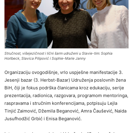
Stručnost, višejezičnost i lični šarm udruženi u Slavie-tim: Sophia
Horlbeck, Slavica Pilipović i Sophie-Marie Janny
Organizaciju ovogodišnje, vrlo uspješne manifestacije 3.
Jesenji bazar (3. Herbst-Bazar) Udruženja poslovnih žena
BiH, čiji je fokus podrška članicama kroz edukaciju, serije
prezentacija, radionica, razgovara, programom mentoringa,
raspravama i stručnim konferencijama, potpisuju Lejla
Tinjić Zaimović, Džemila Beganović, Amra Čaušević, Naida
Jusufhodžić Grbić i Enisa Beganović.