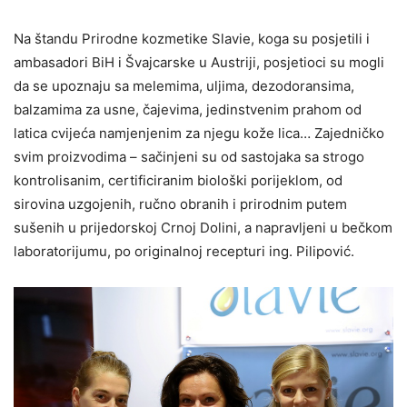
Na štandu Prirodne kozmetike Slavie, koga su posjetili i
ambasadori BiH i Švajcarske u Austriji, posjetioci su mogli
da se upoznaju sa melemima, uljima, dezodoransima,
balzamima za usne, čajevima, jedinstvenim prahom od
latica cvijeća namjenjenim za njegu kože lica… Zajedničko
svim proizvodima – sačinjeni su od sastojaka sa strogo
kontrolisanim, certificiranim biološki porijeklom, od
sirovina uzgojenih, ručno obranih i prirodnim putem
sušenih u prijedorskoj Crnoj Dolini, a napravljeni u bečkom
laboratorijumu, po originalnoj recepturi ing. Pilipović.