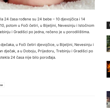
kla 24 časa rođene su 24 bebe – 10 djevojčica i 14
0, potom u Foči četiri, u Bijeljini, Nevesinju i Istočnom
ebinju i Gradišci po jedna, rečeno je u porodilištima.
ječaka, u Foči četiri djevojčice, u Bijeljini, Nevesinju i
n dječak, a u Doboju, Prijedoru, Trebinju i Gradišci po
tekla 24 časa nije bilo porođaja.
ba