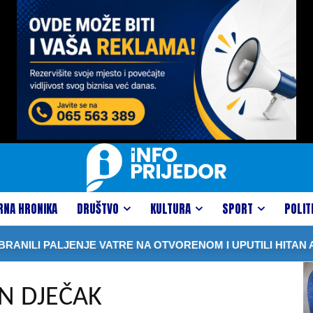
RNA HRONIKA
DRUŠTVO
KULTURA
SPORT
POLIT
I PALJENJE VATRE NA OTVORENOM I UPUTILI HITAN APEL
N DJEČAK