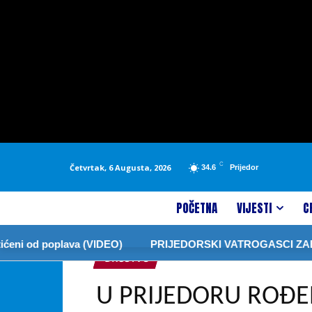
C
Četvrtak, 6 Augusta, 2026
34.6
Prijedor
POČETNA
VIJESTI
C
od poplava (VIDEO)
PRIJEDORSKI VATROGASCI ZABRANIL
DRUŠTVO
U PRIJEDORU ROĐE