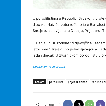
U porodilištima u Republici Srpskoj u prote
dječaka. Najviše beba rođeno je u Banjaluci 1
Sarajevu po dvije, te u Doboju, Prijedoru, Tr
U Banjaluci su rođene tri djevojčica i sedam d
Istočnom Sarajevu po jedna djevojčica i jeda
jedan dječak. U zvorničkom porodilištu u pro
Srpskainfo/infoprijedor.ba
TAGOVI
porodilista
prijedor danas
rođena be
Dijeliti