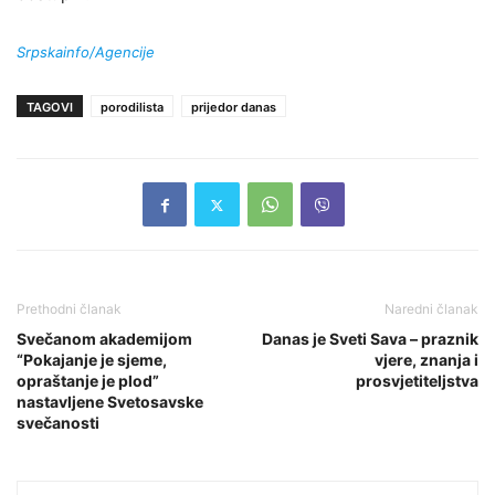
Srpskainfo/Agencije
TAGOVI
porodilista
prijedor danas
Prethodni članak
Naredni članak
Svečanom akademijom
Danas je Sveti Sava – praznik
“Pokajanje je sjeme,
vjere, znanja i
opraštanje je plod”
prosvjetiteljstva
nastavljene Svetosavske
svečanosti