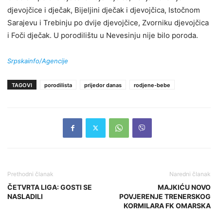
djevojčice i dječak, Bijeljini dječak i djevojčica, Istočnom
Sarajevu i Trebinju po dvije djevojčice, Zvorniku djevojčica
i Foči dječak. U porodilištu u Nevesinju nije bilo poroda.
Srpskainfo/Agencije
TAGOVI
porodilista
prijedor danas
rodjene-bebe
Prethodni članak
Naredni članak
ČETVRTA LIGA: GOSTI SE
MAJKIĆU NOVO
NASLADILI
POVJERENJE TRENERSKOG
KORMILARA FK OMARSKA