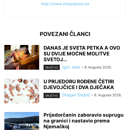
http://www.infoprijedor.ba
POVEZANI ČLANCI
DANAS JE SVETA PETKA A OVO
SU DVIJE MOĆNE MOLITVE
SVETOJ...
Igor Jauz
-
8. Augusta 2026.
DRUŠTVO
U PRIJEDORU ROĐENE ČETIRI
DJEVOJČICE I DVA DJEČAKA
Dragan Stojnić
-
8. Augusta 2026.
DRUŠTVO
Prijedorčanin zaboravio suprugu
na granici i nastavio prema
Njemačkoj