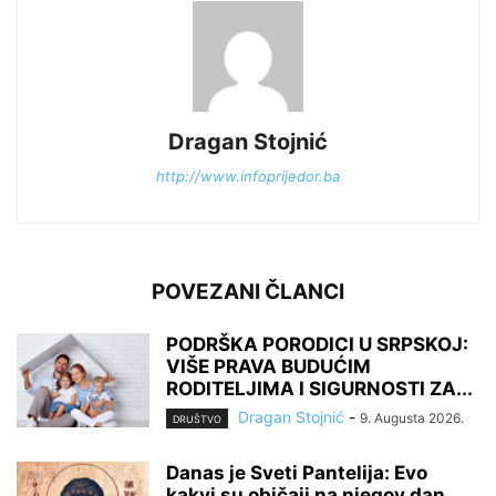
Dragan Stojnić
http://www.infoprijedor.ba
POVEZANI ČLANCI
PODRŠKA PORODICI U SRPSKOJ:
VIŠE PRAVA BUDUĆIM
RODITELJIMA I SIGURNOSTI ZA...
Dragan Stojnić
-
9. Augusta 2026.
DRUŠTVO
Danas je Sveti Pantelija: Evo
kakvi su običaji na njegov dan