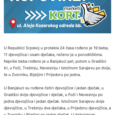
U Republici Srpskoj u protekla 24 časa rođeno je 19 beba,
11 djevojčica i osam dječaka, rečeno je u porodilištima.
Najviše beba rođeno je u Banjaluci pet, potom u Gradišci
tri, u Foči, Trebinju, Nevesinju i Istočnom Sarajevu po dvije,
te u Zvorniku, Bijeljini i Prijedoru po jedna.
U Banjaluci su rođene četiri djevojčice i jedan dječak, u
Gradišci dvije djevojčice i dječak, u Foči i Nevesinju po
jedna djevojčica i jedan dječak. Istočnom Sarajevu dvije
djevojčice, u Trebinju dva dječaka, u Prijedoru djevojčica, a
u Zvorniku i Bijeljini po jedan dječak. U dobojskom