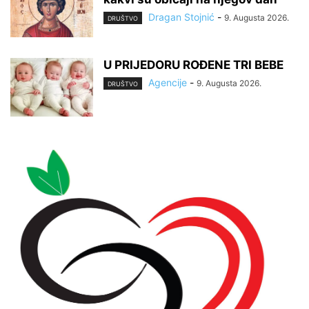
Dragan Stojnić
-
9. Augusta 2026.
DRUŠTVO
U PRIJEDORU ROĐENE TRI BEBE
Agencije
-
9. Augusta 2026.
DRUŠTVO