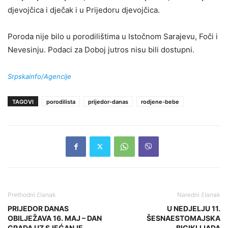
djevojčica i dječak i u Prijedoru djevojčica.
Poroda nije bilo u porodilištima u Istočnom Sarajevu, Foči i
Nevesinju. Podaci za Doboj jutros nisu bili dostupni.
Srpskainfo/Agencije
TAGOVI
porodilista
prijedor-danas
rodjene-bebe
Prethodni članak
Naredni članak
PRIJEDOR DANAS
U NEDJELJU 11.
OBILJEŽAVA 16. MAJ – DAN
ŠESNAESTOMAJSKA
GRADA UZ SJEĆANJE,
BICIKLIJADA