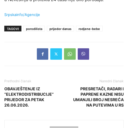
Srpskainfo/Agencije
TAGOVI
porodilista
prijedor danas
rodjene-bebe
Prethodni članak
Naredni članak
OBAVJEŠTENJE IZ
PRESRETAČI, RADARI I
“ELEKTRODISTRIBUCIJE”
PAPRENE KAZNE NISU
PRIJEDOR ZA PETAK
UMANJILI BROJ NESREĆA
26.06.2026.
NA PUTEVIMA U RS