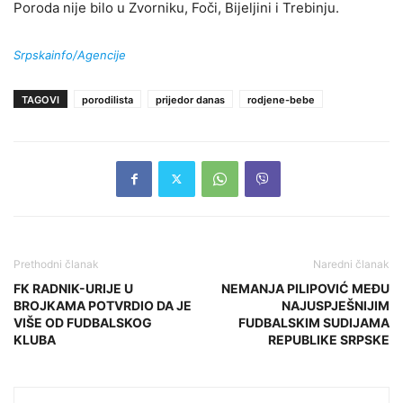
Poroda nije bilo u Zvorniku, Foči, Bijeljini i Trebinju.
Srpskainfo/Agencije
TAGOVI
porodilista
prijedor danas
rodjene-bebe
Prethodni članak
Naredni članak
FK RADNIK-URIJE U
NEMANJA PILIPOVIĆ MEĐU
BROJKAMA POTVRDIO DA JE
NAJUSPJEŠNIJIM
VIŠE OD FUDBALSKOG
FUDBALSKIM SUDIJAMA
KLUBA
REPUBLIKE SRPSKE