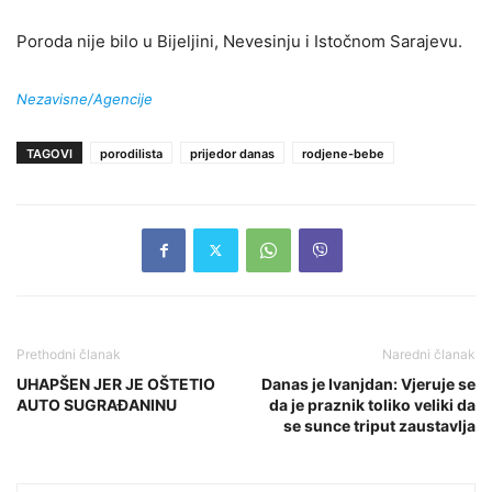
Poroda nije bilo u Bijeljini, Nevesinju i Istočnom Sarajevu.
Nezavisne/Agencije
TAGOVI
porodilista
prijedor danas
rodjene-bebe
Prethodni članak
Naredni članak
UHAPŠEN JER JE OŠTETIO
Danas je Ivanjdan: Vjeruje se
AUTO SUGRAĐANINU
da je praznik toliko veliki da
se sunce triput zaustavlja