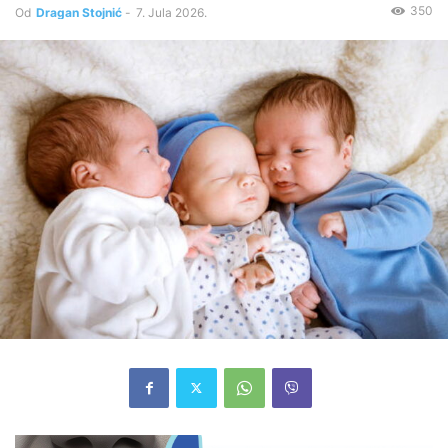
350
Od
Dragan Stojnić
-
7. Jula 2026.