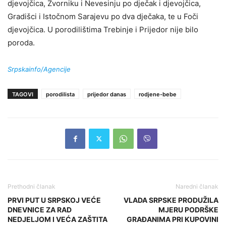
djevojčica, Zvorniku i Nevesinju po dječak i djevojčica,
Gradišci i Istočnom Sarajevu po dva dječaka, te u Foči
djevojčica. U porodilištima Trebinje i Prijedor nije bilo
poroda.
Srpskainfo/Agencije
TAGOVI
porodilista
prijedor danas
rodjene-bebe
Prethodni članak
Naredni članak
PRVI PUT U SRPSKOJ VEĆE
VLADA SRPSKE PRODUŽILA
DNEVNICE ZA RAD
MJERU PODRŠKE
NEDJELJOM I VEĆA ZAŠTITA
GRAĐANIMA PRI KUPOVINI