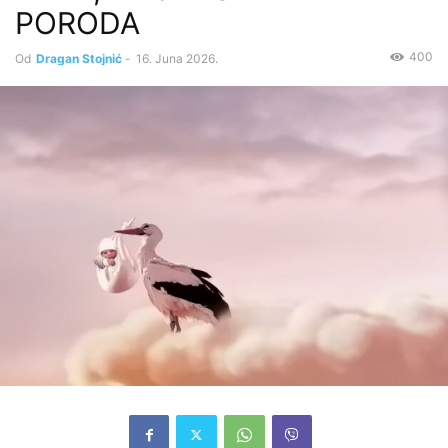
PORODA
400
Od
Dragan Stojnić
-
16. Juna 2026.