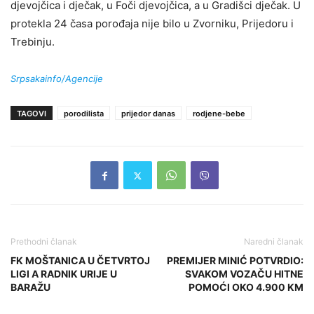
djevojčica i dječak, u Foči djevojčica, a u Gradišci dječak. U
protekla 24 časa porođaja nije bilo u Zvorniku, Prijedoru i
Trebinju.
Srpsakainfo/Agencije
TAGOVI
porodilista
prijedor danas
rodjene-bebe
Prethodni članak
Naredni članak
FK MOŠTANICA U ČETVRTOJ
PREMIJER MINIĆ POTVRDIO:
LIGI A RADNIK URIJE U
SVAKOM VOZAČU HITNE
BARAŽU
POMOĆI OKO 4.900 KM