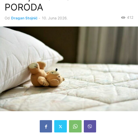
PORODA
412
Od
Dragan Stojnić
-
10. Juna 2026.