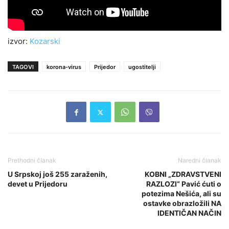
izvor:
Kozarski
TAGOVI
korona-virus
Prijedor
ugostitelji
Prethodni članak
Naredni članak
U Srpskoj još 255 zaraženih,
KOBNI „ZDRAVSTVENI
devet u Prijedoru
RAZLOZI“ Pavić ćuti o
potezima Nešića, ali su
ostavke obrazložili NA
IDENTIČAN NAČIN