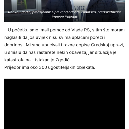
Ranko Zgodić, predsjednik Upravnog odbora Zanatsko-preduzetničke
komore Prijedor
– U početku smo imali pomoć od Vlade RS, s tim što moram
naglasiti da još uvijek nisu svima uplaćeni porezi i
doprinosi. Mi smo upućivali i razne dopise Gradskoj upravi,
u smislu da nas rasterete nekih obaveza, jer situacija je
katastrofalna – istakao je Zgodić.
Prijedor ima oko 300 ugostiteljskih objekata.