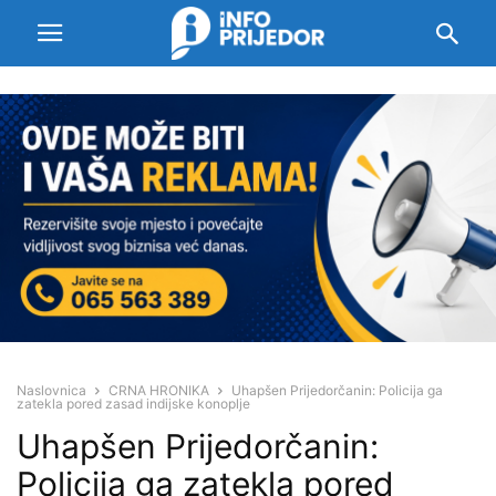
Naslovnica
CRNA HRONIKA
Uhapšen Prijedorčanin: Policija ga
zatekla pored zasad indijske konoplje
Uhapšen Prijedorčanin:
Policija ga zatekla pored