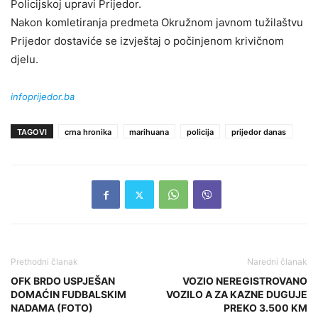
Policijskoj upravi Prijedor.
Nakon komletiranja predmeta Okružnom javnom tužilaštvu
Prijedor dostaviće se izvještaj o počinjenom krivičnom
djelu.
infoprijedor.ba
TAGOVI
crna hronika
marihuana
policija
prijedor danas
Prethodni članak
Naredni članak
OFK BRDO USPJEŠAN
VOZIO NEREGISTROVANO
DOMAĆIN FUDBALSKIM
VOZILO A ZA KAZNE DUGUJE
NADAMA (FOTO)
PREKO 3.500 KM