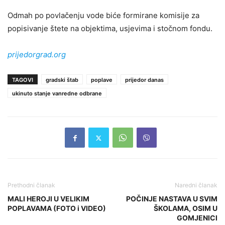
Odmah po povlačenju vode biće formirane komisije za
popisivanje štete na objektima, usjevima i stočnom fondu.
prijedorgrad.org
TAGOVI
gradski štab
poplave
prijedor danas
ukinuto stanje vanredne odbrane
Prethodni članak
Naredni članak
MALI HEROJI U VELIKIM
POČINJE NASTAVA U SVIM
POPLAVAMA (FOTO i VIDEO)
ŠKOLAMA, OSIM U
GOMJENICI