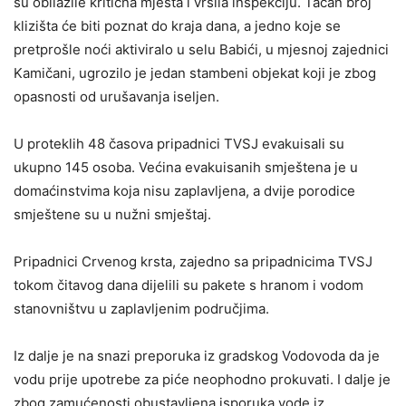
su obilazile kritična mjesta i vršila inspekciju. Tačan broj
klizišta će biti poznat do kraja dana, a jedno koje se
pretprošle noći aktiviralo u selu Babići, u mjesnoj zajednici
Kamičani, ugrozilo je jedan stambeni objekat koji je zbog
opasnosti od urušavanja iseljen.
U proteklih 48 časova pripadnici TVSJ evakuisali su
ukupno 145 osoba. Većina evakuisanih smještena je u
domaćinstvima koja nisu zaplavljena, a dvije porodice
smještene su u nužni smještaj.
Pripadnici Crvenog krsta, zajedno sa pripadnicima TVSJ
tokom čitavog dana dijelili su pakete s hranom i vodom
stanovništvu u zaplavljenim područjima.
Iz dalje je na snazi preporuka iz gradskog Vodovoda da je
vodu prije upotrebe za piće neophodno prokuvati. I dalje je
zbog zamućenosti obustavljena isporuka vode iz