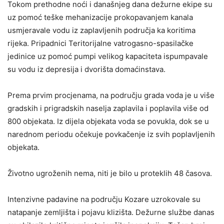
Tokom prethodne noći i današnjeg dana dežurne ekipe su
uz pomoć teške mehanizacije prokopavanjem kanala
usmjeravale vodu iz zaplavljenih područja ka koritima
rijeka. Pripadnici Teritorijalne vatrogasno-spasilačke
jedinice uz pomoć pumpi velikog kapaciteta ispumpavale
su vodu iz depresija i dvorišta domaćinstava.
Prema prvim procjenama, na području grada voda je u više
gradskih i prigradskih naselja zaplavila i poplavila više od
800 objekata. Iz dijela objekata voda se povukla, dok se u
narednom periodu očekuje povkačenje iz svih poplavljenih
objekata.
Životno ugroženih nema, niti je bilo u proteklih 48 časova.
Intenzivne padavine na području Kozare uzrokovale su
natapanje zemljišta i pojavu klizišta. Dežurne službe danas