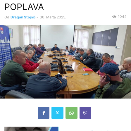
POPLAVA
1044
Od
Dragan Stojnić
-
30. Marta 2025.