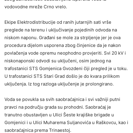
vodovodne mreže Crno vrelo.
Ekipe Elektrodistribucije od ranih jutarnjih sati vrše
preglede na terenu i uključivanje pojedinih odvoda na
niskom naponu. Građani se mole za strpljenje jer je ova
procedura dijelom usporena zbog činjenice da je nakon
povlačenja vode opremu neophodno provjeriti. Svi 20 kV i
niskonaponski odvodi su uključeni, osim jednog na
trafostanici STS Gomjenica Gvozdeni čiji pregled je u toku.
U trafostanici STS Stari Grad došlo je do kvara prilikom
uključenja. Iz tog razloga uključenje je prolongirano.
Voda se povukla sa svih saobraćajnica i svi važniji putni
pravci na području grada su prohodni. Saobraćaj je
tranutno obustavljen u Ulici Šeste krajiške brigade u
Gomjenici i u Ulici Muharema Suljanovića u Raškovcu, kao i
saobraćajnica prema Trinaestoj.