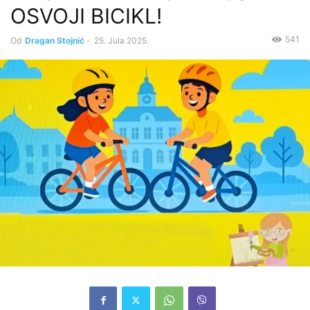
OSVOJI BICIKL!
541
Od
Dragan Stojnić
-
25. Jula 2025.