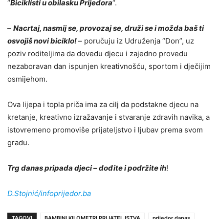
“
Biciklisti u obilasku Prijedora
“.
–
Nacrtaj, nasmij se, provozaj se, druži se i možda baš ti
osvojiš novi biciklo!
– poručuju iz Udruženja “Don”, uz
poziv roditeljima da dovedu djecu i zajedno provedu
nezaboravan dan ispunjen kreativnošću, sportom i dječijim
osmijehom.
Ova lijepa i topla priča ima za cilj da podstakne djecu na
kretanje, kreativno izražavanje i stvaranje zdravih navika, a
istovremeno promoviše prijateljstvo i ljubav prema svom
gradu.
Trg danas pripada djeci – dođite i podržite ih
!
D.Stojnić/infoprijedor.ba
TAGOVI
BAMBINI KILOMETRI PRIJATELJSTVA
prijedor danas