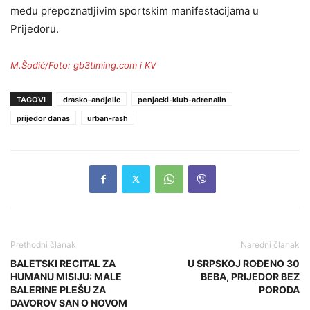
među prepoznatljivim sportskim manifestacijama u
Prijedoru.
M.Šodić/Foto: gb3timing.com i KV
TAGOVI
drasko-andjelic
penjacki-klub-adrenalin
prijedor danas
urban-rash
Prethodni članak
Naredni članak
BALETSKI RECITAL ZA
U SRPSKOJ ROĐENO 30
HUMANU MISIJU: MALE
BEBA, PRIJEDOR BEZ
BALERINE PLEŠU ZA
PORODA
DAVOROV SAN O NOVOM