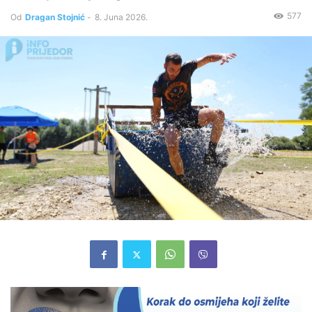
577
Od
Dragan Stojnić
-
8. Juna 2026.