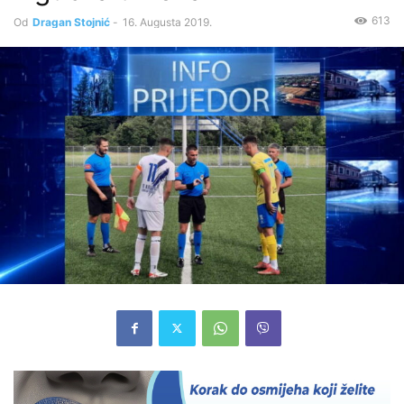
613
Od
Dragan Stojnić
-
16. Augusta 2019.