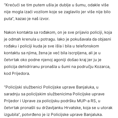
“Krećući se tim putem ušla je dublje u šumu, odakle više
nije mogla izaći vozilom koje se zaglavilo jer više nije bilo
puta”, kazao je naš izvor.
Nakon kontakta sa rođakom, on je sve prijavio policiji, koja
je odmah krenula u potragu. Iako je pokušavala da objasni
rođaku i policiji kuda je sve išla i bila u telefonskom
kontaktu sa njima, žena je već bila iscrpljena, ali je u
četvrtak oko podne njenoj agoniji došao kraj jer ju je
policija dehidriranu pronašla u šumi na području Kozarca,
kod Prijedora.
“Policijski službenici Policijske uprave Banjaluka, u
saradnju sa policijskim službenicima Policijske uprave
Prijedor i Uprave za policijsku podršku MUP-a RS, u
četvrtak pronašli su državljanku Hrvatske, koja se u utorak
izgubila”, potvrđeno je iz Policijske uprave Banjaluka.