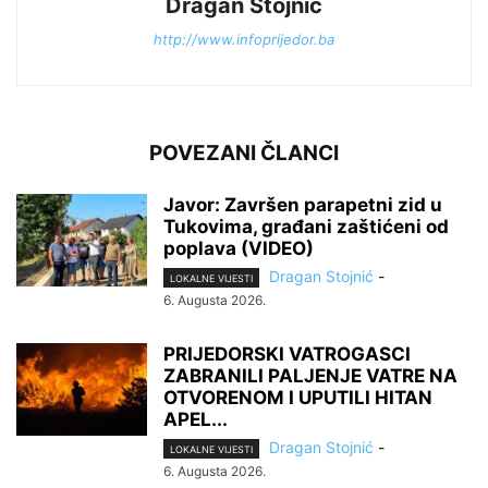
Dragan Stojnić
http://www.infoprijedor.ba
POVEZANI ČLANCI
Javor: Završen parapetni zid u
Tukovima, građani zaštićeni od
poplava (VIDEO)
Dragan Stojnić
-
LOKALNE VIJESTI
6. Augusta 2026.
PRIJEDORSKI VATROGASCI
ZABRANILI PALJENJE VATRE NA
OTVORENOM I UPUTILI HITAN
APEL...
Dragan Stojnić
-
LOKALNE VIJESTI
6. Augusta 2026.