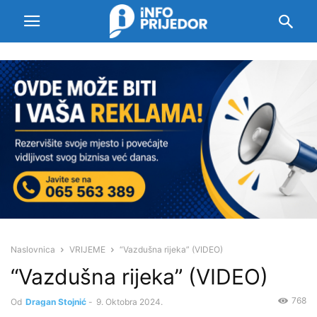
Naslovnica
VRIJEME
“Vazdušna rijeka” (VIDEO)
“Vazdušna rijeka” (VIDEO)
768
Od
Dragan Stojnić
-
9. Oktobra 2024.