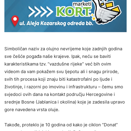
Simboličan naziv za olujno nevrijeme koje zadnjih godina
sve češće pogađa naše krajeve. Ipak, neću se baviti
karakteristikama tzv. “vazdušne rijeke” već bih ovim
videom da vam pokažem svu ljepotu ali i snagu prirode,
svih tih procesa koji znaju biti katastrofalni po ljude i
životinje, i razorni po imovinu i infrastrukturu – čemu smo
svjedoci ovih dana na kontakt području Hercegovine i
srednje Bosne (Jablanica i okolina) koje je zadesila upravo
gore navedena vrsta oluje.
Takođe, proteklo je 10 godina od kako je ciklon “Donat”